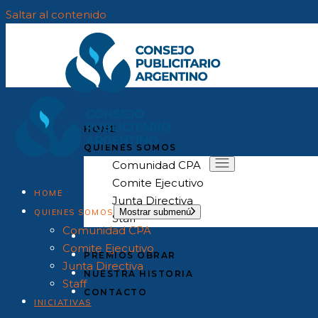
Saltar al contenido
HOME
QUIENES SOMOS
Comunidad CPA
Comite Ejecutivo
HOME
Junta Directiva
Mostrar submenú
QUIENES SOMOS
Staff
Comunidad CPA
INICIATIVAS
Comite Ejecutivo
PREMIOS OBRAR
Junta Directiva
NUESTRA HISTORIA
Staff
CONTACTO
INICIATIVAS